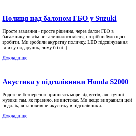
Полиця над балоном ГБО у Suzuki
Просте завдання - просте рішення, через балон ГБО в
багажнику зовсім не залишилося місця, потрібно було щось
зробити. Ми зробили акуратну поличку. LED підсвічування
вниз у подарунок, чому б і ні :)
Докладніше
Акустика у підголівники Honda S2000
Родстери безперечно приносять море відчуттів, але гучної
музики там, як правило, не вистачає. Ми дещо виправили цей
недолік, встановивши акустику в підголівники.
Докладніше