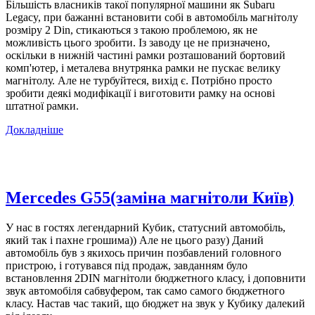
Більшість власників такої популярної машини як Subaru
Legacy, при бажанні встановити собі в автомобіль магнітолу
розміру 2 Din, стикаються з такою проблемою, як не
можливість цього зробити. Із заводу це не призначено,
оскільки в нижній частині рамки розташований бортовий
комп'ютер, і металева внутрянка рамки не пускає велику
магнітолу. Але не турбуйтеся, вихід є. Потрібно просто
зробити деякі модифікації і виготовити рамку на основі
штатної рамки.
Докладніше
Mercedes G55(заміна магнітоли Київ)
У нас в гостях легендарний Кубик, статусний автомобіль,
який так і пахне грошима)) Але не цього разу) Даний
автомобіль був з якихось причин позбавлений головного
пристрою, і готувався під продаж, завданням було
встановлення 2DIN магнітоли бюджетного класу, і доповнити
звук автомобіля сабвуфером, так само самого бюджетного
класу. Настав час такий, що бюджет на звук у Кубику далекий