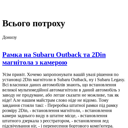
UA
Всього потроху
Донизу
Рамка на Subaru Outback та 2Din
магнітола з камерою
Усім привіт. Хочемо запропонувати вашій увазі рішення по
установці 2Din магнітоли в Subaru Outback, ну і Subaru Legasy.
Всі власники даних автомобілів знають, що встановлення
великої мультимедійної автомагнітоли в даний автомобіль з
заводу не продумане, або легше сказати не можливе, так як
ніде! Але нашим майстрам слово ніде не відомо. Тому
завдання стояли такі: - Переробка штатної рамки під рамку
розміру 2Din, - встановлення магнітоли, - встановлення
камери заднього виду в штатне місце, - встановлення
штатного дзеркала з реєстратором, - встановлення лед
підсвічування ніг, - і перенесення бортового комп'ютера.