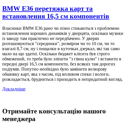
BMW E36 перетяжка карт та
встановлення 16,5 см компонентів
Власники BMW E36 рано чи пізно стикаються з проблемою
встановлення хороших динаміків у дверцята, оскільки музики
із заводу там практично не передбачено. У дверях
розташовуються "серединки", розміром чи то 10 см, чи то
взагалі 8,7 см, ну і пищалки в куточках дзеркал, які так само
мало на що здатні. Оскільки бюджет клієнта був строго
обмежений, то треба було зліпити "з гівна кулю" і вставити в
передні двері 16,5 см компоненти, без всяких там дорогих
подіумів. Попутно необхідно було замінити велюрову
обшивку карт, яка з часом, під впливом спеки і вологи,
розкладається, брудниться і приходить в непридатний вигляд.
Докладніше
Отримайте консультацію нашого
менеджера