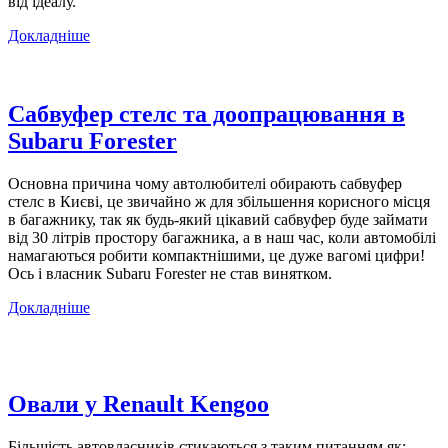
від ідеалу.
Докладніше
Сабвуфер стелс та доопрацювання в
Subaru Forester
Основна причина чому автолюбителі обирають сабвуфер
стелс в Києві, це звичайно ж для збільшення корисного місця
в багажнику, так як будь-який цікавий сабвуфер буде займати
від 30 літрів простору багажника, а в наш час, коли автомобілі
намагаються робити компактнішими, це дуже вагомі цифри!
Ось і власник Subaru Forester не став винятком.
Докладніше
Овали у Renault Kengoo
Більшість автовласників стикаються з таким питанням як: