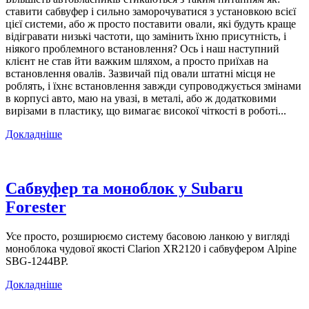
ставити сабвуфер і сильно заморочуватися з установкою всієї
цієї системи, або ж просто поставити овали, які будуть краще
відігравати низькі частоти, що замінить їхню присутність, і
ніякого проблемного встановлення? Ось і наш наступний
клієнт не став йти важким шляхом, а просто приїхав на
встановлення овалів. Зазвичай під овали штатні місця не
роблять, і їхнє встановлення завжди супроводжується змінами
в корпусі авто, маю на увазі, в металі, або ж додатковими
вирізами в пластику, що вимагає високої чіткості в роботі...
Докладніше
Сабвуфер та моноблок у Subaru
Forester
Усе просто, розширюємо систему басовою ланкою у вигляді
моноблока чудової якості Clarion XR2120 і сабвуфером Alpine
SBG-1244BP.
Докладніше