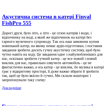
Акустична система в катері Finval
FishPro 555
Дорогі друзі, було літо, а літо - це сезон катерів і води, і
відпочинку на воді, а який же відпочинок на катері без
гарного музичного супроводу. Так ось наш замовник купив
новенький катер, на якому немає аудіо-підготовки, і поставив
завдання зробити досить гучну акустичну систему, щоб було
чутно навіть на ходу. Це завдання одне з найулюбленіших для
нас, оскільки зробити гучний катер - це все новий і новий
виклик для нас, правильно озвучити автомобіль - це не
фантастично важко, а ось катер - це виклик, бо музика в катері
грає у відкритому просторі, її дуже важко зібрати й зробити
так, щоб це було якісно й гучно. Ми склали кошторис і
запропонували таку схему:
Докладніше