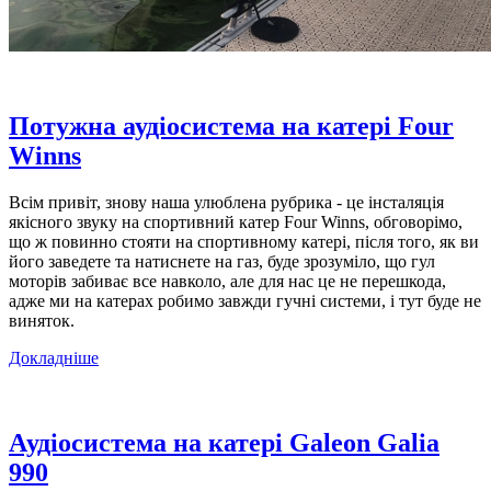
Потужна аудіосистема на катері Four
Winns
Всім привіт, знову наша улюблена рубрика - це інсталяція
якісного звуку на спортивний катер Four Winns, обговорімо,
що ж повинно стояти на спортивному катері, після того, як ви
його заведете та натиснете на газ, буде зрозуміло, що гул
моторів забиває все навколо, але для нас це не перешкода,
адже ми на катерах робимо завжди гучні системи, і тут буде не
виняток.
Докладніше
Аудіосистема на катері Galeon Galia
990