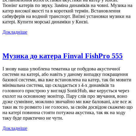
Тюнінг катерів по звуку. Заміна динаміків на човні. Музика на
катер високої якості та в короткий термін. Встановлення
сабвуферів на водний транспорт. Виїзні установки музики на
катері. Купити морські динаміки у Києві.
Докладніше
Музика до катера Finval FishPro 555
І знову наша улюблена тематика це побудова акустичної
системи на катері, або навіть у даному випадку покращення
базової системи, яка вже встановлена на катер, так би мовити
мінімальна система, що складається з 4-х динаміків та
головного пристрою у вигляді SonicHub, яке керується через
ехолот на основному монітор. Пару слів про звучання, воно
дуже сумнівне, можливо звичайно ми вже баловані, але все ж
таки як то розмито і не голосно, за своїм досвідом скажемо що
на катері повинна стояти потужна акустика, так як на ходу
таку буде практично не чути.
Докладніше