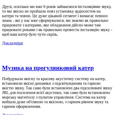
Друзі, оскільки ми вже 6 років займаємося інсталяціями звуку,
то ми звісно не пройшли повз установку аудіосистем на
катери та човни. Це дуже цікавий сегмент і вимагає певних
знань - які у нас вже сформувалися, ми знаємо як правильно
працювати з катерами, яке обладнання дійсно може там
працювати роками і як правильно провести інсталяцію звуку -
щоб ваш катер було чути скрізь.
Докладніше
Музика на прогулянковий катер
Побудували якісну та красиву акустичну систему на катер,
встановили якісні динаміки з підсвічуванням та гарною
якістю звуку. Так само були встановлені два підсилювачі звуку
JBL для посилення всієї акустики, так само було встановлено
морську магнітолу з пультом управління. Система на катер
вийшла дуже об'ємною та якісною, з гарним рівнем звуку та
гарним оформленням.