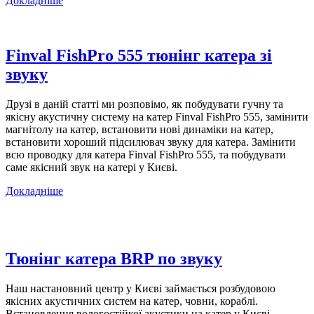
Докладніше
Finval FishPro 555 тюнінг катера зі
звуку
Друзі в даній статті ми розповімо, як побудувати гучну та
якісну акустичну систему на катер Finval FishPro 555, замінити
магнітолу на катер, встановити нові динаміки на катер,
встановити хороший підсилювач звуку для катера. Замінити
всю проводку для катера Finval FishPro 555, та побудувати
саме якісний звук на катері у Києві.
Докладніше
Тюнінг катера BRP по звуку
Наш настановний центр у Києві займається розбудовою
якісних акустичних систем на катер, човни, кораблі.
Встановлення вологостійкої акустики на катер у Києві.