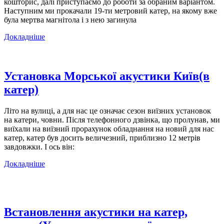
кошторис, далі приступаємо до роботи за обраним варіантом.
Наступним ми прокачали 19-ти метровий катер, на якому вже
була мертва магнітола і з нею загинула
Докладніше
Установка Морської акустики Київ(в
катер)
Літо на вулиці, а для нас це означає сезон виїзних установок
на катери, човни. Після телефонного дзвінка, що пролунав, ми
виїхали на виїзний прорахунок обладнання на новий для нас
катер, катер був досить величезний, приблизно 12 метрів
завдовжки. І ось він:
Докладніше
Встановлення акустики на катер,