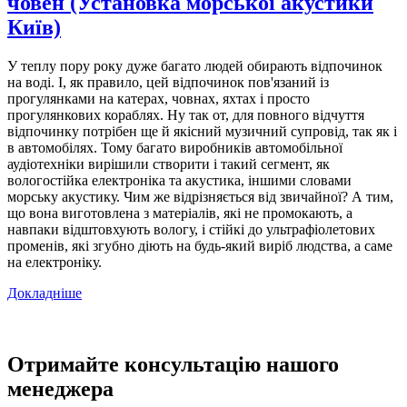
човен (Установка морської акустики
Київ)
У теплу пору року дуже багато людей обирають відпочинок
на воді. І, як правило, цей відпочинок пов'язаний із
прогулянками на катерах, човнах, яхтах і просто
прогулянкових кораблях. Ну так от, для повного відчуття
відпочинку потрібен ще й якісний музичний супровід, так як і
в автомобілях. Тому багато виробників автомобільної
аудіотехніки вирішили створити і такий сегмент, як
вологостійка електроніка та акустика, іншими словами
морську акустику. Чим же відрізняється від звичайної? А тим,
що вона виготовлена з матеріалів, які не промокають, а
навпаки відштовхують вологу, і стійкі до ультрафіолетових
променів, які згубно діють на будь-який виріб людства, а саме
на електроніку.
Докладніше
Отримайте консультацію нашого
менеджера