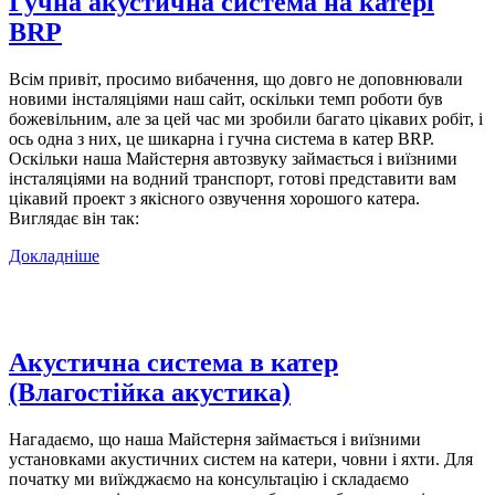
Гучна акустична система на катері
BRP
Всім привіт, просимо вибачення, що довго не доповнювали
новими інсталяціями наш сайт, оскільки темп роботи був
божевільним, але за цей час ми зробили багато цікавих робіт, і
ось одна з них, це шикарна і гучна система в катер BRP.
Оскільки наша Майстерня автозвуку займається і виїзними
інсталяціями на водний транспорт, готові представити вам
цікавий проект з якісного озвучення хорошого катера.
Виглядає він так:
Докладніше
Акустична система в катер
(Влагостійка акустика)
Нагадаємо, що наша Майстерня займається і виїзними
установками акустичних систем на катери, човни і яхти. Для
початку ми виїжджаємо на консультацію і складаємо