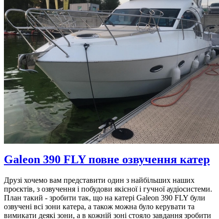
Galeon 390 FLY повне озвучення катер
Друзі хочемо вам представити один з найбільших наших
проєктів, з озвучення і побудови якісної і гучної аудіосистеми.
План такий - зробити так, що на катері Galeon 390 FLY були
озвучені всі зони катера, а також можна було керувати та
вимикати деякі зони, а в кожній зоні стояло завдання зробити