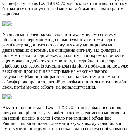
Сабвуфер у Lexus LX 450D/570 має ось такий вигляд і стоїть у
багажнику на липучках, які можна за бажання зірвати разом із
коробом.
У фіналі ми перевіряємо всю систему, вмикаємо систему і
після цього переходимо до налаштування системи через
комп'ютер за допомогою софту, в якому ми виробляємо
діеквалізацію системи, це очищення сигналу від фільтрів, і
потім ми кожні двері можемо налаштувати окремо, і вивести
сцену, яка сподобається замовнику, настройка процесора
відбувається разом із замовником під його побажання, це дуже
важливий процес під час отримання максимального
результату. Машина збирається і їде на обкатку, динаміки і
сабвуфер, як правило, потрібно розім'яти протягом тижня або
двох, потім можна заїхати на доналаштування.
Акустична система в Lexus LX 570 вийшла збалансованою і
потужною, рівень звуку і якість кожного елемента ми вивели
на новий рівень, в салоні стало приємніше і об'ємніше,
з'явився щільний панч і об'ємний звук, в якому стало більш
чути музичні інструменти та вокал, дана система побудована і