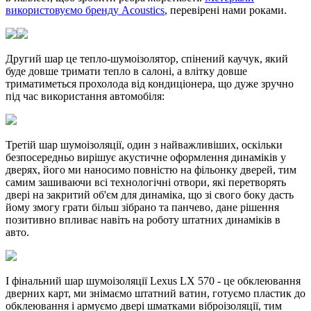
використовуємо бренду Acoustics
, перевірені нами роками.
Другий шар це тепло-шумоізолятор, спінений каучук, який
буде довше тримати тепло в салоні, а влітку довше
триматиметься прохолода від кондиціонера, що дуже зручно
під час використання автомобіля:
Третій шар шумоізоляції, один з найважливіших, оскільки
безпосередньо вирішує акустичне оформлення динаміків у
дверях, його ми наносимо повністю на фільонку дверей, тим
самим зашиваючи всі технологічні отвори, які перетворять
двері на закритий об'єм для динаміка, що зі свого боку дасть
йому змогу грати більш зібрано та панчево, дане рішення
позитивно впливає навіть на роботу штатних динаміків в
авто.
І фінальний шар шумоізоляції Lexus LX 570 - це обклеювання
дверних карт, ми знімаємо штатний ватин, готуємо пластик до
обклеювання і армуємо двері шматками віброізоляції, тим