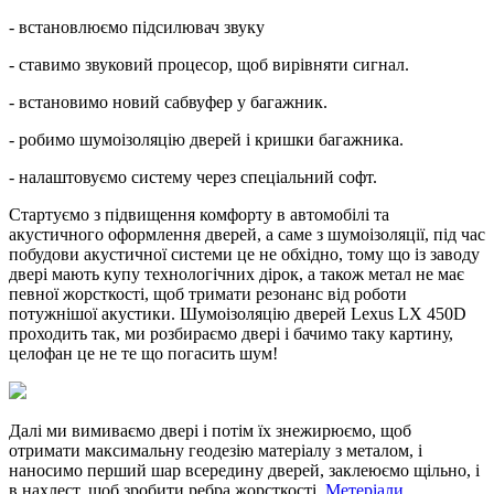
- встановлюємо підсилювач звуку
- ставимо звуковий процесор, щоб вирівняти сигнал.
- встановимо новий сабвуфер у багажник.
- робимо шумоізоляцію дверей і кришки багажника.
- налаштовуємо систему через спеціальний софт.
Стартуємо з підвищення комфорту в автомобілі та
акустичного оформлення дверей, а саме з шумоізоляції, під час
побудови акустичної системи це не обхідно, тому що із заводу
двері мають купу технологічних дірок, а також метал не має
певної жорсткості, щоб тримати резонанс від роботи
потужнішої акустики. Шумоізоляцію дверей Lexus LX 450D
проходить так, ми розбираємо двері і бачимо таку картину,
целофан це не те що погасить шум!
Далі ми вимиваємо двері і потім їх знежирюємо, щоб
отримати максимальну геодезію матеріалу з металом, і
наносимо перший шар всередину дверей, заклеюємо щільно, і
в нахлест, щоб зробити ребра жорсткості.
Метерiали