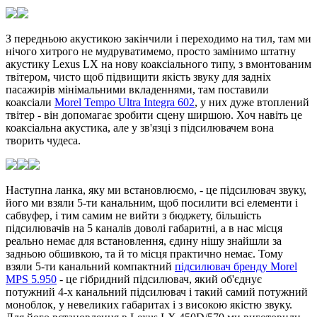
З передньою акустикою закінчили і переходимо на тил, там ми
нічого хитрого не мудруватимемо, просто замінимо штатну
акустику Lexus LX на нову коаксіального типу, з вмонтованим
твітером, чисто щоб підвищити якість звуку для задніх
пасажирів мінімальними вкладеннями, там поставили
коаксіали
Morel Tempo Ultra Integra 602
, у них дуже втоплений
твітер - він допомагає зробити сцену ширшою. Хоч навіть це
коаксіальна акустика, але у зв'язці з підсилювачем вона
творить чудеса.
Наступна ланка, яку ми встановлюємо, - це підсилювач звуку,
його ми взяли 5-ти канальним, щоб посилити всі елементи і
сабвуфер, і тим самим не вийти з бюджету, більшість
підсилювачів на 5 каналів доволі габаритні, а в нас місця
реально немає для встановлення, єдину нішу знайшли за
задньою обшивкою, та й то місця практично немає. Тому
взяли 5-ти канальний компактний
підсилювач бренду Morel
MPS 5.950
- це гібридний підсилювач, який об'єднує
потужний 4-х канальний підсилювач і такий самий потужний
моноблок, у невеликих габаритах і з високою якістю звуку.