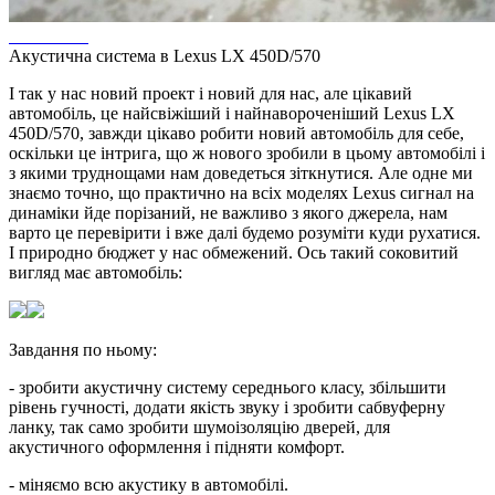
Акустична система в Lexus LX 450D/570
І так у нас новий проект і новий для нас, але цікавий
автомобіль, це найсвіжіший і найнавороченіший Lexus LX
450D/570, завжди цікаво робити новий автомобіль для себе,
оскільки це інтрига, що ж нового зробили в цьому автомобілі і
з якими труднощами нам доведеться зіткнутися. Але одне ми
знаємо точно, що практично на всіх моделях Lexus сигнал на
динаміки йде порізаний, не важливо з якого джерела, нам
варто це перевірити і вже далі будемо розуміти куди рухатися.
І природно бюджет у нас обмежений. Ось такий соковитий
вигляд має автомобіль:
Завдання по ньому:
- зробити акустичну систему середнього класу, збільшити
рівень гучності, додати якість звуку і зробити сабвуферну
ланку, так само зробити шумоізоляцію дверей, для
акустичного оформлення і підняти комфорт.
- міняємо всю акустику в автомобілі.