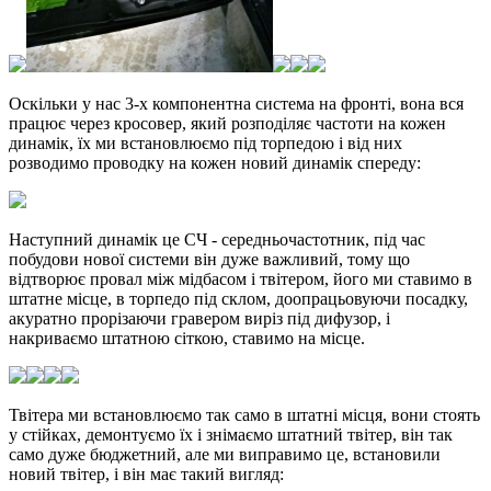
Оскільки у нас 3-х компонентна система на фронті, вона вся
працює через кросовер, який розподіляє частоти на кожен
динамік, їх ми встановлюємо під торпедою і від них
розводимо проводку на кожен новий динамік спереду:
Наступний динамік це СЧ - середньочастотник, під час
побудови нової системи він дуже важливий, тому що
відтворює провал між мідбасом і твітером, його ми ставимо в
штатне місце, в торпедо під склом, доопрацьовуючи посадку,
акуратно прорізаючи гравером виріз під дифузор, і
накриваємо штатною сіткою, ставимо на місце.
Твітера ми встановлюємо так само в штатні місця, вони стоять
у стійках, демонтуємо їх і знімаємо штатний твітер, він так
само дуже бюджетний, але ми виправимо це, встановили
новий твітер, і він має такий вигляд: