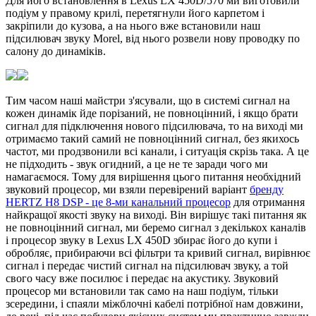
Для його встановлення в Lexus LX 450D/570 ми виготовили
подіум у правому крилі, перетягнули його карпетом і
закріпили до кузова, а на нього вже встановили наш
підсилювач звуку Morel, від нього розвели нову проводку по
салону до динаміків.
Тим часом наші майстри з'ясували, що в системі сигнал на
кожен динамік йде порізаний, не повноцінний, і якщо брати
сигнал для підключення нового підсилювача, то на виході ми
отримаємо такий самий не повноцінний сигнал, без якихось
частот, ми продзвонили всі канали, і ситуація скрізь така. А це
не підходить - звук огидний, а це не те заради чого ми
намагаємося. Тому для вирішення цього питання необхідний
звуковий процесор, ми взяли перевірений варіант
бренду
HERTZ H8 DSP - це 8-ми канальний процесор
для отримання
найкращої якості звуку на виході. Він вирішує такі питання як
не повноцінний сигнал, ми беремо сигнал з декількох каналів
і процесор звуку в Lexus LX 450D збирає його до купи і
обробляє, прибираючи всі фільтри та кривий сигнал, вирівнює
сигнал і передає чистий сигнал на підсилювач звуку, а той
свого часу вже посилює і передає на акустику. Звуковий
процесор ми встановили так само на наш подіум, тільки
зсередини, і спаяли міжблочні кабелі потрібної нам довжини,