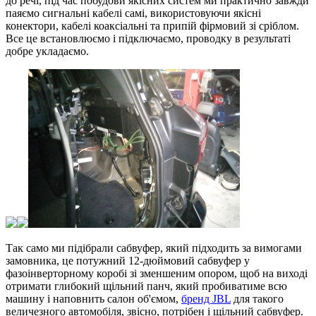
до речі, під час побудови якісних систем ми практично завжди
паяємо сигнальні кабелі самі, використовуючи якісні
конектори, кабелі коаксіальні та припій фірмовий зі сріблом.
Все це встановлюємо і підключаємо, проводку в результаті
добре укладаємо.
Так само ми підібрали сабвуфер, який підходить за вимогами
замовника, це потужний 12-дюймовий сабвуфер у
фазоінверторному коробі зі зменшеним опором, щоб на виході
отримати глибокий щільний панч, який пробиватиме всю
машину і наповнить салон об'ємом,
бренд JBL
для такого
величезного автомобіля, звісно, потрібен і щільний сабвуфер.