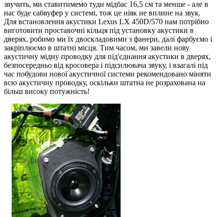
звучить, ми ставитимемо туди мідбас 16,5 см та менше - але в
нас буде сабвуфер у системі, тож це ніяк не вплине на звук.
Для встановлення акустики Lexus LX 450D/570 нам потрібно
виготовити проставочні кільця під установку акустики в
дверях, робимо ми їх двоскладовими з фанери, далі фарбуємо і
закріплюємо в штатні місця. Тим часом, ми завели нову
акустичну мідну проводку для під'єднання акустики в дверях,
безпосередньо від кросовера і підсилювача звуку, і взагалі під
час побудови нової акустичної системи рекомендовано міняти
всю акустичну проводку, оскільки штатна не розрахована на
більш високу потужність!